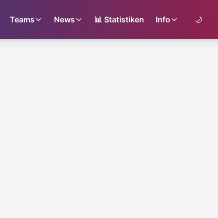
Teams
News
📊
Statistiken
Info
🌙