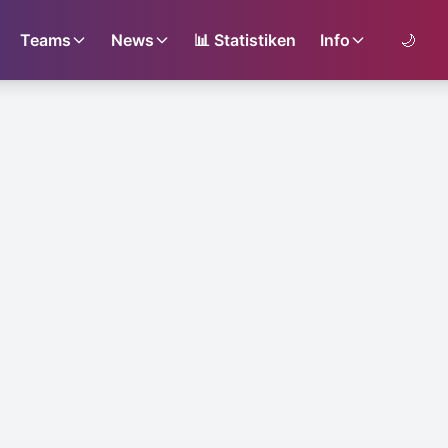
Teams
News
📊
Statistiken
Info
🌙