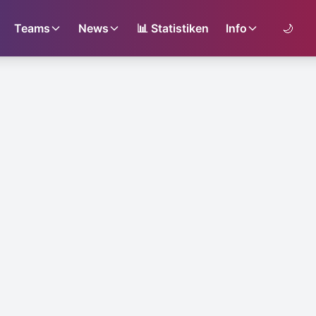
Teams
News
📊
Statistiken
Info
🌙