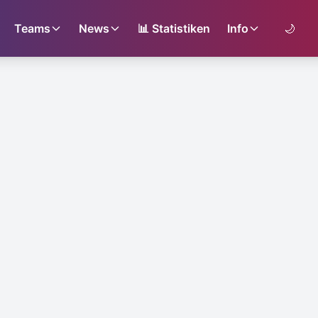
Teams
News
📊
Statistiken
Info
🌙