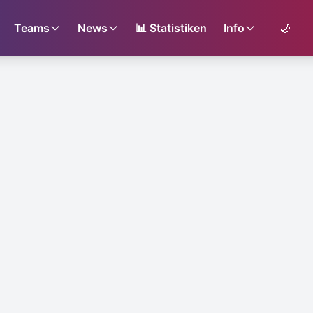
Teams
News
📊
Statistiken
Info
🌙