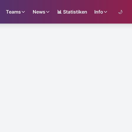
Teams
News
📊
Statistiken
Info
🌙