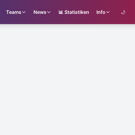
Teams
News
📊
Statistiken
Info
🌙