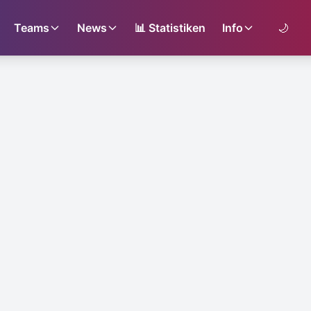
Teams
News
📊
Statistiken
Info
🌙