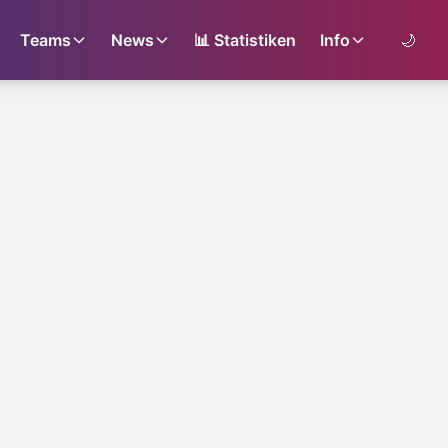
Teams
News
📊
Statistiken
Info
🌙