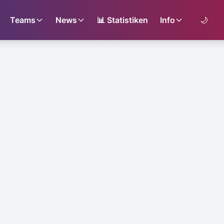
Teams
News
📊
Statistiken
Info
🌙