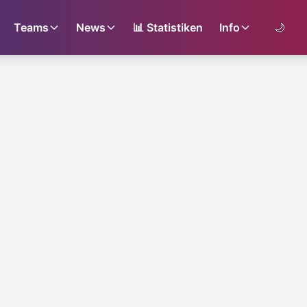
Teams
News
📊
Statistiken
Info
🌙