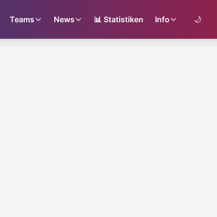
Teams
News
📊
Statistiken
Info
🌙