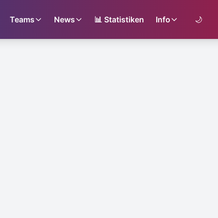
Teams
News
📊
Statistiken
Info
🌙