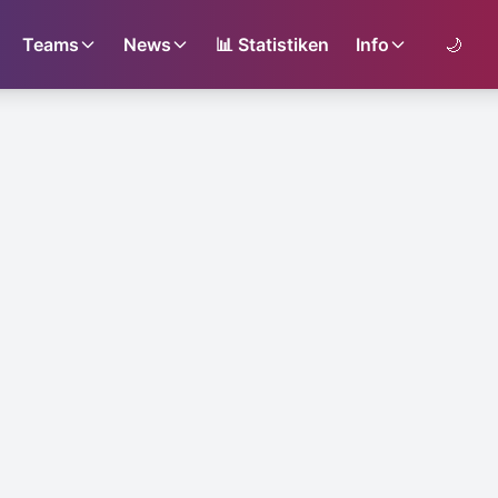
Teams
News
📊
Statistiken
Info
🌙