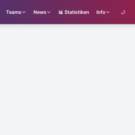
Teams
News
📊
Statistiken
Info
🌙