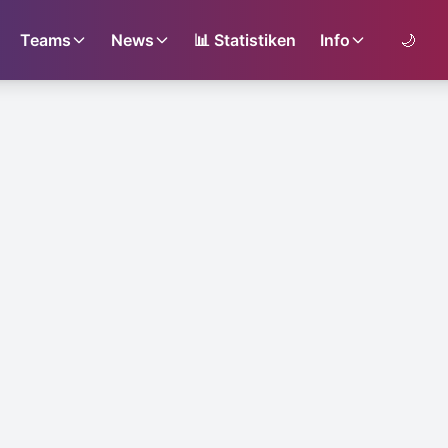
Teams
News
📊
Statistiken
Info
🌙