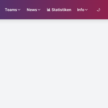
Teams
News
📊
Statistiken
Info
🌙