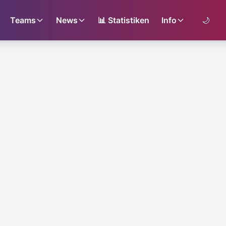
Teams
News
📊
Statistiken
Info
🌙