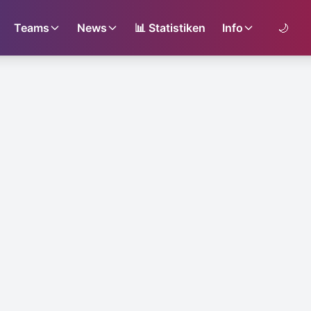
Teams
News
📊
Statistiken
Info
🌙