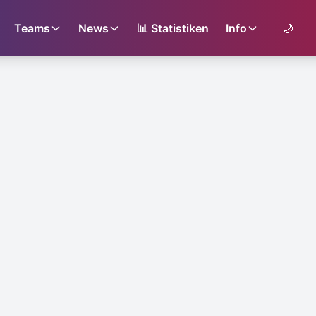
Teams
News
📊
Statistiken
Info
🌙