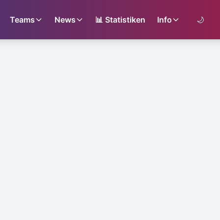
Teams
News
📊
Statistiken
Info
🌙