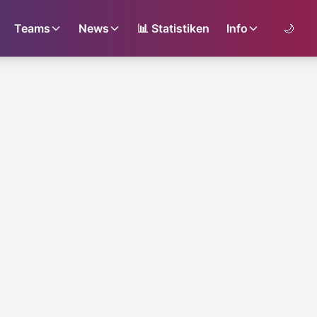
Teams
News
📊
Statistiken
Info
🌙