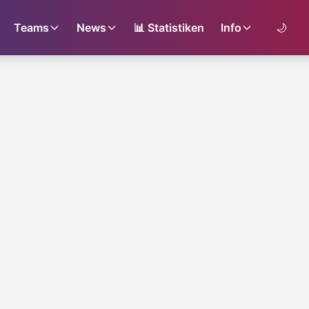
Teams
News
📊
Statistiken
Info
🌙