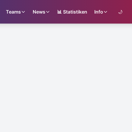
Teams
News
📊
Statistiken
Info
🌙