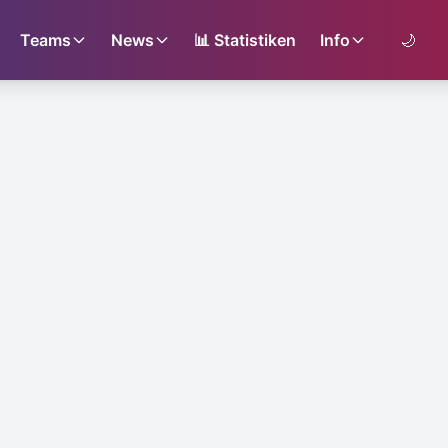
Teams
News
📊
Statistiken
Info
🌙