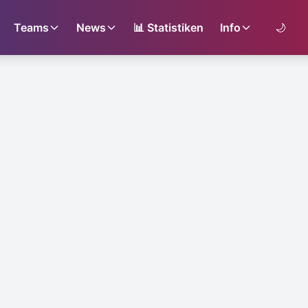
Teams
News
📊
Statistiken
Info
🌙