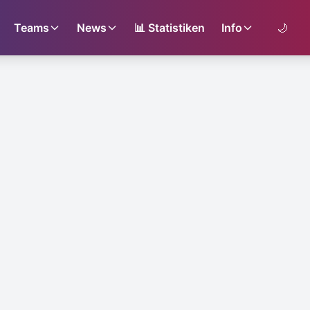
Teams
News
📊
Statistiken
Info
🌙