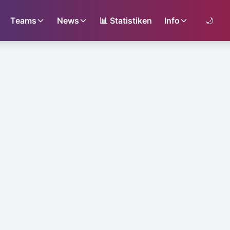
Teams
News
📊
Statistiken
Info
🌙