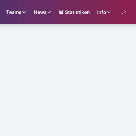
Teams
News
📊
Statistiken
Info
🌙