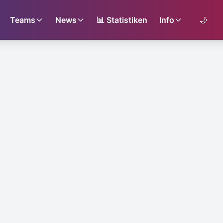
Teams
News
📊
Statistiken
Info
🌙