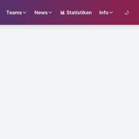
Teams
News
📊
Statistiken
Info
🌙