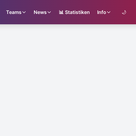
Teams
News
📊
Statistiken
Info
🌙